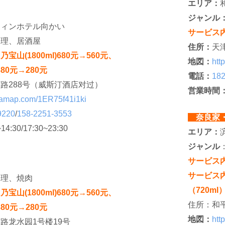
エリア：
ジャンル
ティンホテル向かい
サービス
料理、居酒屋
住所：
天
山(1800ml)680元→560元、
地図：
htt
380元→280元
電話：
182
路288号（威斯汀酒店对过）
営業時間
rl.amap.com/1ER75f41i1ki
9220
/
158-2251-3553
奈良家
~14:30/17:30~23:30
エリア：
ジャンル
サービス
サービス
料理、焼肉
（720m
山(1800ml)680元→560元、
住所：和平
380元→280元
地図：
htt
路龙水园1号楼19号