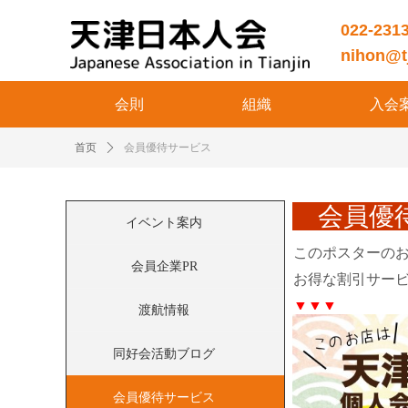
022-231
nihon@tj
会則
組織
入会
首页
ꄲ
会員優待サービス
会員優
イベント案内
このポスターの
会員企業PR
お得な割引サー
▼▼▼
渡航情報
同好会活動ブログ
会員優待サービス