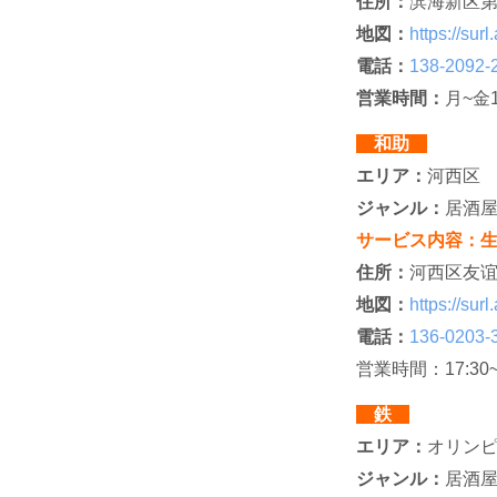
住所：
滨海新区
地図：
https://su
電話：
138-2092-
営業時間：
月~金1
和助
エリア：
河西区
ジャンル：
居酒
サービス内容：
住所：
河西区友谊
地図：
https://su
電話：
136-0203-
営業時間：17:30~
鉄
エリア：
オリン
ジャンル：
居酒