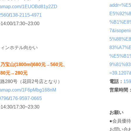
addr=%
url.amap.com/1EUOBd81y2ZD
E5%92%
2560
/
138-2115-4971
%B1%E8
~14:00/17:30~23:00
7&isopen
5%88%E
ティンホテル向かい
83%A7%
%E5%B1
山(1800ml)680元→560元、
9%81%93
380元→280元
=39.1207
路280号（花田2号店となり）
電話：
15
url.amap.com/1F6pMbg168nM
営業時間
9796
/
176-9597-0665
~14:30/17:30~23:30
お願い
●会員優
お問い合