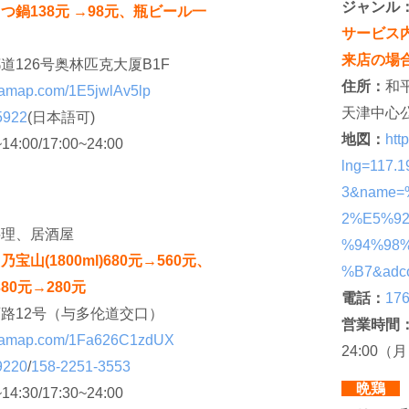
ジャンル
つ鍋138元 →98元、瓶ビール一
サービス
来店の場
道126号奥林匹克大厦B1F
住所：
和
rl.amap.com/1E5jwlAv5lp
天津中心公
5922
(日本語可)
地図：
htt
~14:00/17:00~24:00
lng=117.
3&name
2%E5%9
料理、居酒屋
%94%98
山(1800ml)680元→560元、
%B7&adc
380元→280元
電話：
17
路12号（与多伦道交口）
営業時間
url.amap.com/1Fa626C1zdUX
24:00（
9220
/
158-2251-3553
晩鶏
~14:30/17:30~24:00