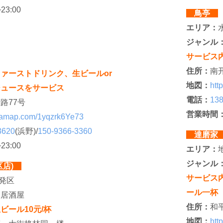
~23:00
鳥亭
エリア：
ジャンル
サービス内
住所：
南
ァーストドリンク、生ビールor
地図：
htt
ジュースをサービス
電話：
138
路77号
営業時間
rl.amap.com/1yqzrk6Ye73
3620
(浜野)/
150-9366-3360
達磨
~23:00
エリア：
ジャンル
区店)
サービス
開発区
ール一杯
、居酒屋
住所：
和
ビール10元/杯
地図：
htt