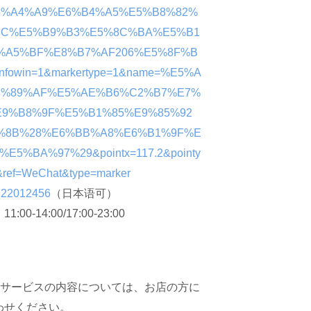
E5%A4%A9%E6%B4%A5%E5%B8%82%
8C%E5%B9%B3%E5%8C%BA%E5%B1
%A5%BF%E8%B7%AF206%E5%8F%B
infowin=1&markertype=1&name=%E5%A
8%89%AF%E5%AE%B6%C2%B7%E7%
E9%B8%9F%E5%B1%85%E9%85%92
%8B%28%E6%BB%A8%E6%B1%9F%E
%E5%BA%97%29&pointx=117.2&pointy
&ref=WeChat&type=marker
922012456
（日本语可）
：
11:00-14:00/17:00-23:00
待サービスの内容については、お店の方に
わせください。