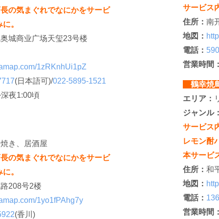
サービス
店長の気まぐれでなにかをサービ
住所：
南
みに。
地図：
htt
奥城商业广场天玺23号楼
電話：
590
営業時間
rl.amap.com/1zRKnhUi1pZ
7717
(日本語可)/
022-5895-1521
鶴幸焼
0~深夜1:00頃
エリア：
ジャンル
サービス
レモン酎ハ
み焼き、居酒屋
本サービ
店長の気まぐれでなにかをサービ
住所：
和
みに。
地図：
htt
路208号2楼
電話：
136
rl.amap.com/1yo1fPAhg7y
営業時間
5922
(香川)