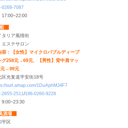
-0268-7087
：
17:00~22:00
日粧
イタリア風情街
：
エステサロン
内容：【女性】マイクロバブルディープ
グ258元→69元、【男性】背中肩マッ
8元→99元
北区光复道平安街18号
ps://surl.amap.com/1DuAphMJ4F7
-2655-2511
/
186-0260-9228
：
9:00~23:30
和風酒場
和平区