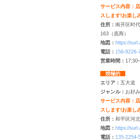
サービス内容：
スします!お楽し
住所：
南开区时代
163（底商）
地図：
https://su
電話：
156-9226-
営業時間：
17:3
焼極的
エリア：
五大道
ジャンル：
お好
サービス内容：
スします!お楽し
住所：
和平区河北
地図：
https://su
電話：
135-2254-