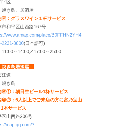
和平区
：
焼き鳥、居酒屋
内容：グラスワイン１杯サービス
津市和平区山西路167号
ps://www.amap.com/place/B0FFHN2YH4
-2231-3800
(日本語可)
：
11:00～14:00／17:00～25:00
・焼き鳥居酒屋
滨江道
：焼き鳥
内容①：朝日生ビール1杯サービス
内容②：6人以上でご来店の方に富乃宝山
l）1本サービス
区山西路206号
ps://map.qq.com/?