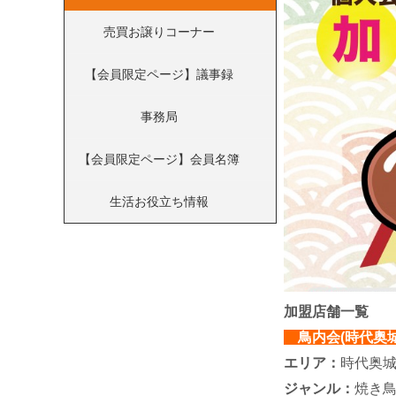
売買お譲りコーナー
【会員限定ページ】議事録
事務局
【会員限定ページ】会員名簿
生活お役立ち情報
加盟店舗一覧
鳥内会(時代奥
エリア：
時代奥
ジャンル：
焼き