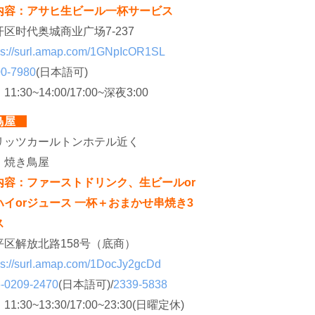
内容：アサヒ生ビール一杯サービス
开区时代奥城商业广场7-237
ps://surl.amap.com/1GNpIcOR1SL
0-7980
(日本語可)
：
11:30~14:00/17:00~深夜3:00
鳥屋
リッツカールトンホテル近く
：
焼き鳥屋
内容：ファーストドリンク、生ビールor
イorジュース 一杯＋おまかせ串焼き3
ス
平区解放北路158号（底商）
ps://surl.amap.com/1DocJy2gcDd
-0209-2470
(日本語可)/
2339-5838
：
11:30~13:30/17:00~23:30(日曜定休)