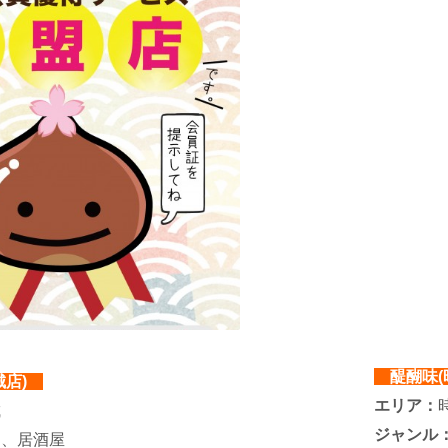
醍醐味(
城店)
エリア：
城
ジャンル
鳥、居酒屋