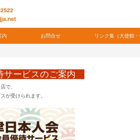
32522
ja.net
案内
お問合せ
リンク集（大使館・
待サービスのご案内
お店で、
ビスが受けられます。