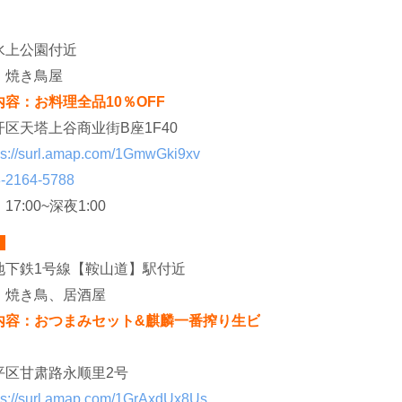
水上公園付近
：
焼き鳥屋
容：お料理全品10％OFF
开区天塔上谷商业街B座1F40
ps://surl.amap.com/1GmwGki9xv
-2164-5788
：
17:00~深夜1:00
家
地下鉄1号線【鞍山道】駅付近
：
焼き鳥、居酒屋
内容：おつまみセット&麒麟一番搾り生ビ
平区甘肃路永顺里2号
ps://surl.amap.com/1GrAxdUx8Us