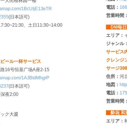
第一大街格林园一楼
電話：
166
rl.amap.com/1BcUIjE13eTR
営業時間
2355
(日本語可)
7:30~21:30、土日11:30~14:00
DM毎
エリア：
ジャンル
サービス
屋
クレンジン
生ビール一杯サービス
サージ39
路16号恒基广场A座2-15
住所：
河
rl.amap.com/1AJBtdMhgrP
地図：
htt
3237
(日本語可)
電話：
175
深夜2:00
営業時間
酔㐂 
ピック大廈
エリア：
屋