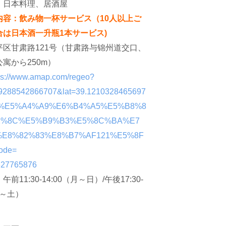
：
日本料理、居酒屋
内容：飲み物一杯サービス（10人以上ご
合は日本酒一升瓶1本サービス)
平区甘肃路121号（甘肃路与锦州道交口、
寓から250m）
ps://www.amap.com/regeo?
19288542866707&lat=39.1210328465697
=%E5%A4%A9%E6%B4%A5%E5%B8%8
2%8C%E5%B9%B3%E5%8C%BA%E7
%E8%82%83%E8%B7%AF121%E5%8F
ode=
627765876
：
午前11:30-14:00（月～日）/午後17:30-
月～土）