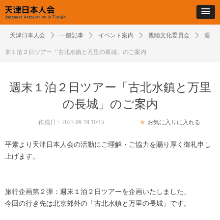
天津日本人会
ꄲ
一般記事
ꄲ
イベント案内
ꄲ
親睦文化委員会
ꄲ
週
末１泊２日ツアー「古北水鎮と万里の長城」のご案内
週末１泊２日ツアー「古北水鎮と万里
の長城」のご案内
作成日：
2023-09-19
10:15
끄
お気に入りに入れる
平素より天津日本人会の活動にご理解・ご協力を賜り厚く御礼申し
上げます。
旅行企画第２弾：週末１泊２日ツアーを企画いたしました、
今回の行き先は北京郊外の「古北水鎮と万里の長城」です。