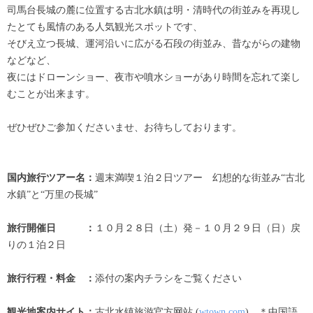
司馬台長城の麓に位置する古北水鎮は明・清時代の街並みを再現し
たとても風情のある人気観光スポットです、
そびえ立つ長城、運河沿いに広がる石段の街並み、昔ながらの建物
などなど、
夜にはドローンショー、夜市や噴水ショーがあり時間を忘れて楽し
むことが出来ます。
ぜひぜひご参加くださいませ、お待ちしております。
国内旅行ツアー名：
週末満喫１泊２日ツアー 幻想的な街並み“古北
水鎮”と“万里の長城”
旅行開催日 ：
１０月２８日（土）発－１０月２９日（日）戻
りの１泊２日
旅行行程・料金 ：
添付の案内チラシをご覧ください
観光地案内サイト：
古北水镇旅游官方网站 (
wtown.com
) ＊中国語