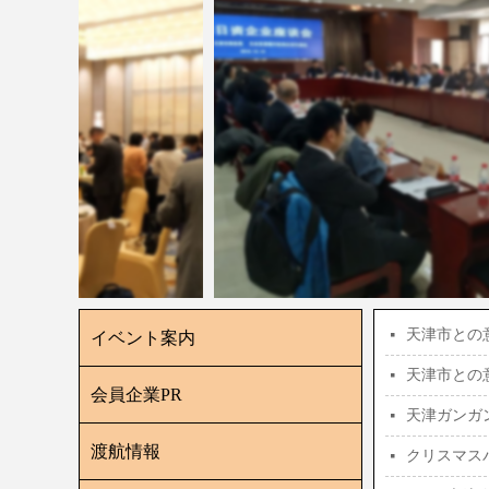
天津市との
넷
イベント案内
天津市との
넷
会員企業PR
天津ガンガ
넷
渡航情報
クリスマス
넷