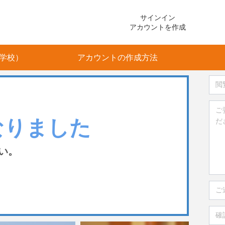
サインイン
アカウントを作成
学校）
アカウントの作成方法
なりました
い。
て
て