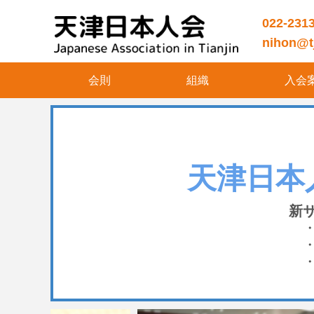
022-231
nihon@tj
会則
組織
入会
天津日本
新