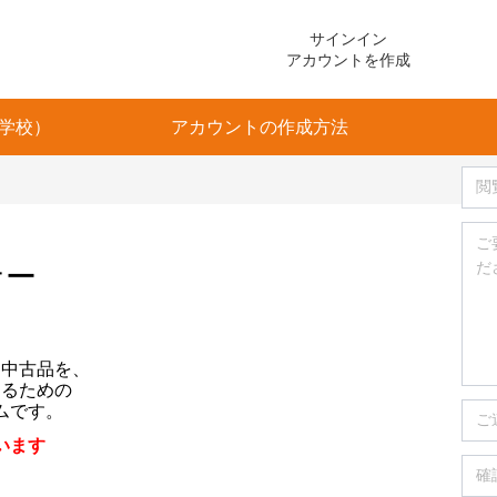
サインイン
アカウントを作成
学校）
アカウントの作成方法
ナー
た中古品を、
するための
ムです。
います