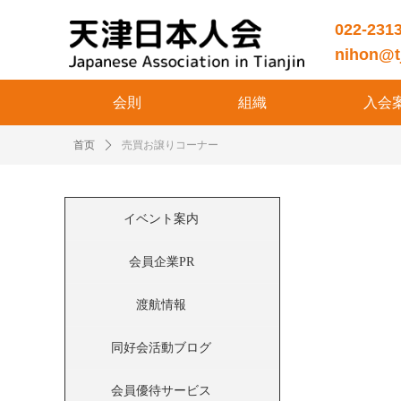
022-231
nihon@tj
会則
組織
入会
首页
ꄲ
売買お譲りコーナー
イベント案内
会員企業PR
渡航情報
同好会活動ブログ
会員優待サービス