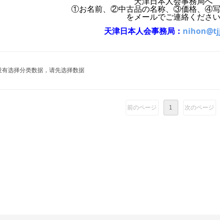
天津日本人会事務局へ
①お名前、②中古品の名称、③価格、④
をメールでご連絡くださ
天津日本人会事務局：
nihon@tj
没有选择分类数据，请先选择数据
前のページ
1
次のページ