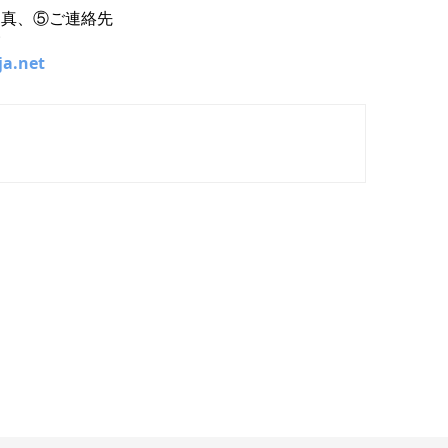
写真、⑤ご連絡先
い
ja.net