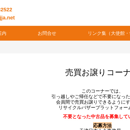
32522
ja.net
案内
お問合せ
リンク集（大使館・
売買お譲りコー
このコーナーでは、
引っ越しやご帰任などで不要になっ
会員間で売買お譲りできるように
リサイクルバザープラットフォー
不要となった中古品を募集して
応募方法